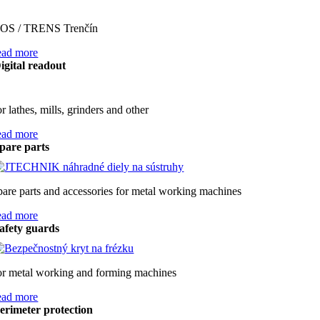
OS / TRENS Trenčín
ead more
igital readout
or lathes, mills, grinders and other
ead more
pare parts
pare parts and accessories for metal working machines
ead more
afety guards
or metal working and forming machines
ead more
erimeter protection