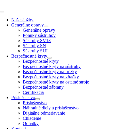
Skip
to
Toggle
content
Navigation
Naše služby
Generálne opravy
Generálne opravy
Ponuky sústruhov
Sústruhy SV18
Sústruhy SN
Sústruhy SUI
Bezpečnostné kryty
Bezpečnostné kryty
Bezpečnostné kryty na sústruhy
Bezpečnostné kryty na frézky
Bezpečnostné kryty na vŕtačky
Bezpečnostné kryty na ostatné stroje
Bezpečnostné zábrany
Certifikácia
Príslušenstvo
Príslušenstvo
Náhradné diely a príslušenstvo
Digitálne odmeriavanie
Chladenie
Odliatky
Kontakt