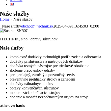
Naše služby
Home
»
Naše služby
Naše služby
obchod@jtechnik.sk
2025-04-09T16:45:03+02:00
JTECHNIK, s.r.o.: opravy sústruhov
Naše služby
komplexné dodávky technológii podľa zadania odberateľa
dodávky príslušenstva a nástrojových držiakov
dodávka rezných nástrojov pre trieskové obrábanie
školenie pracovníkov údržby
predpredajný, záručný a pozáručný servis
preventívne prehliadky strojov a zariadení
dodávky náhradných dielov
opravy konvenčných sústruhov
modernizácia obrábacích strojov
dodanie a montáž bezpečnostných krytov na stroje
athe overhauls