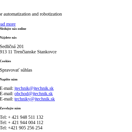
or automatization and robotization
ead more
Sledujte nás online
Nájdete nás
Sedličná 201
913 11 Trenčianske Stankovce
Cookies
Spravovať súhlas
Napíšte nám
E-mail:
jtechnik@jtechnik.sk
E-mail:
obchod@jtechnik.sk
E-mail:
techniky@jtechnik.sk
Zavolajte nám
Tel: + 421 948 511 132
Tel: + 421 944 004 112
Tel: +421 905 256 254