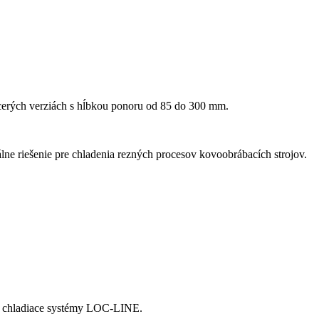
acerých verziách s hĺbkou ponoru od 85 do 300 mm.
ne riešenie pre chladenia rezných procesov kovoobrábacích strojov.
né chladiace systémy LOC-LINE.