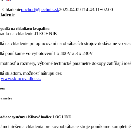
Chladenie
obchod@jtechnik.sk
2025-04-09T14:43:11+02:00
ladenie
padlá na chladiacu kvapalinu
lá na chladenie pri opracovaní na obrábacích strojov dodávame vo vi
lá ponúkame vo vyhotovení 1 x 400V a 3 x 230V.
motnosť a rozmery, výborné technické parametre dokopy zahŕňajú ideál
lá skladom, možnosť nákupu cez
p
www.sklucovadlo.sk.
kon
rametre
ladiace systémy / Kĺbové hadice LOC LINE
rámci riešenia chladenia pre kovoobrábacie stroje ponúkame komplet