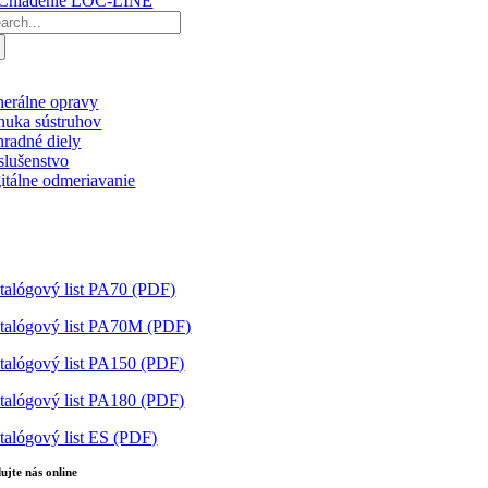
adať:
nerálne opravy
nuka sústruhov
hradné diely
íslušenstvo
gitálne odmeriavanie
 stiahnutie
talógový list PA70 (PDF)
talógový list PA70M (PDF)
talógový list PA150 (PDF)
talógový list PA180 (PDF)
talógový list ES (PDF)
dujte nás online