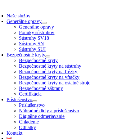
Skip
to
Naše služby
content
Generálne opravy
Generálne opravy
Ponuky sústruhov
Sústruhy SV18
Sústruhy SN
Sústruhy SUI
Bezpečnostné kryty
Bezpečnostné kryty
Bezpečnostné kryty na sústruhy
Bezpečnostné kryty na frézky
Bezpečnostné kryty na vŕtačky
Bezpečnostné kryty na ostatné stroje
Bezpečnostné zábrany
Certifikácia
Príslušenstvo
Príslušenstvo
Náhradné diely a príslušenstvo
Digitálne odmeriavanie
Chladenie
Odliatky
Kontakt